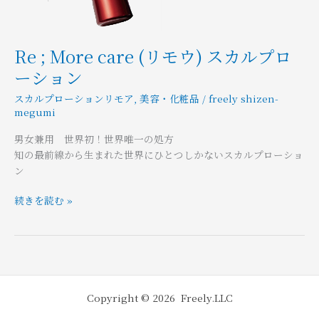
ウ)
ス
カ
ル
Re ; More care (リモウ) スカルプロ
プ
ーション
ロ
ー
スカルプローションリモア
,
美容・化粧品
/
freely shizen-
シ
megumi
ョ
男女兼用 世界初！世界唯一の処方
ン
知の最前線から生まれた世界にひとつしかないスカルプローショ
ン
続きを読む »
Copyright © 2026 Freely.LLC