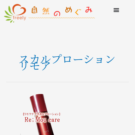
スカルプローション
リモア
Re
;
More
care
(リ
モ