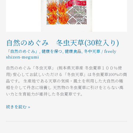
虫
天
草
(30
粒
入
り)
自然のめぐみ 冬虫天草(30粒入り)
「自然のめぐみ」
,
健康を保つ
,
健康食品
,
冬中天草
/
freely
shizen-megumi
自然のめぐみ「冬虫天草」 (熊本県天草産 冬虫夏草１００％使
用) 安心してお試しいただける「冬虫天草」は冬虫夏草100%の商
品です。 生産地である天草の気候・風土を利用した大自然の極
相を介して丹念に培養し 天然物の冬虫夏草に引けをとらない高
い力と生育能力が維持した冬虫夏草です。
続きを読む »