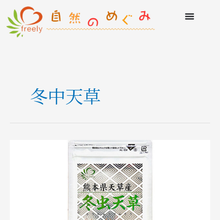
冬中天草
自
然
の
め
ぐ
み
冬