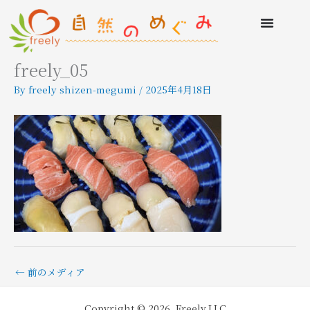
freely_05
By
freely shizen-megumi
/
2025年4月18日
←
前のメディア
Copyright © 2026 Freely.LLC