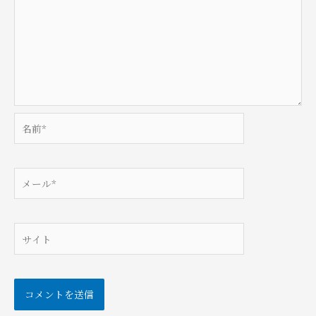
名
前
*
メ
ー
ル
*
サ
イ
ト